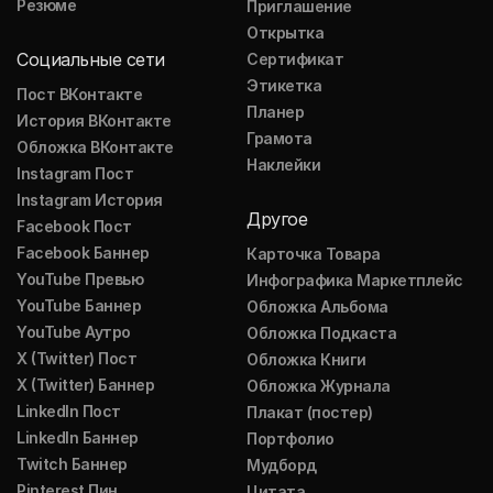
Резюме
Приглашение
Открытка
Социальные сети
Сертификат
Этикетка
Пост ВКонтакте
Планер
История ВКонтакте
Грамота
Обложка ВКонтакте
Наклейки
Instagram Пост
Instagram История
Другое
Facebook Пост
Facebook Баннер
Карточка Товара
YouTube Превью
Инфографика Маркетплейс
YouTube Баннер
Обложка Альбома
YouTube Аутро
Обложка Подкаста
X (Twitter) Пост
Обложка Книги
X (Twitter) Баннер
Обложка Журнала
LinkedIn Пост
Плакат (постер)
LinkedIn Баннер
Портфолио
Twitch Баннер
Мудборд
Pinterest Пин
Цитата