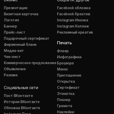
Презентация
Facebook обложка
Визитная карточка
Facebook Креатив
Логотип
Instagram Иконка
Баннер
Instagram Коллаж
Прайс-лист
Рекламный креатив
Подарочный сертификат
Печать
Фирменный бланк
Медиа-кит
Флаер
Чек-лист
Инфографика
Коммерческое предложение
Брошюра
Объявление
Меню
Резюме
Приглашение
Открытка
Социальные сети
Сертификат
Этикетка
Пост ВКонтакте
Планер
История ВКонтакте
Грамота
Обложка ВКонтакте
Наклейки
Instagram Пост