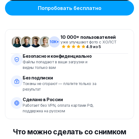
Попробовать бесплатно
10 000+ пользователей
10К+
уже улучшают фото с ХОЛСТ
4.9 из 5
Безопасно и конфиденциально
Файлы попадают в ваши загрузки и
видны только вам
Без подписки
Токены не сгорают — платите только за
результат
Сделано в России
Работает без VPN, оплата картами РФ,
поддержка на русском
Что можно сделать со снимком