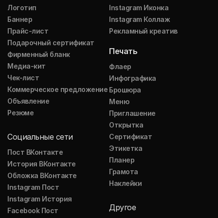
Логотип
Instagram Иконка
Баннер
Instagram Коллаж
Прайс-лист
Рекламный креатив
Подарочный сертификат
Печать
Фирменный бланк
Медиа-кит
Флаер
Чек-лист
Инфографика
Коммерческое предложение
Брошюра
Объявление
Меню
Резюме
Приглашение
Открытка
Социальные сети
Сертификат
Этикетка
Пост ВКонтакте
Планер
История ВКонтакте
Грамота
Обложка ВКонтакте
Наклейки
Instagram Пост
Instagram История
Другое
Facebook Пост