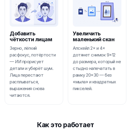
Добавить
Увеличить
чёткости лицам
маленький скан
Зерно, лёгкий
Апскейл 2× и 4×
расфокус, потёртости
дотянет снимок 9×12
— ИИ прорисует
до размера, который не
детали и уберёт шум.
стыдно напечатать в
Лица перестают
рамку 20×30 — без
расплываться,
«мыла» и квадратных
выражения снова
пикселей.
читаются.
Как это работает