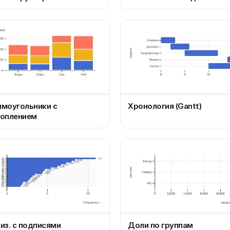
моугольники с
Хронология (Gantt)
коплением
из. с подписями
Доли по группам