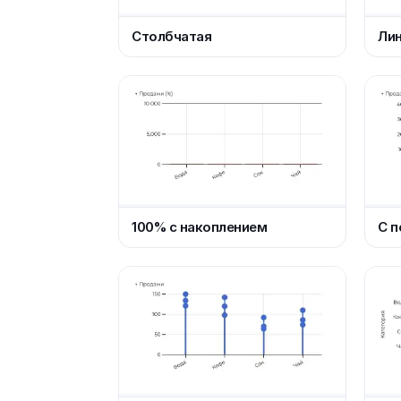
Столбчатая
Ли
100% с накоплением
С 