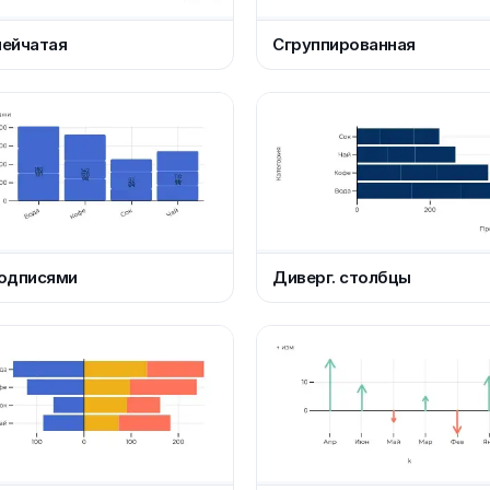
нейчатая
Сгруппированная
подписями
Диверг. столбцы