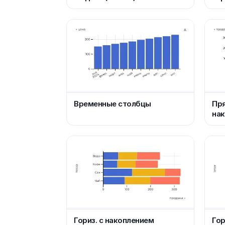
Временные столбцы
Пря
на
Гориз. с накоплением
Гор