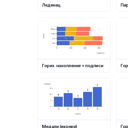
Леденец
Пи
Гориз. накопление + подписи
Гор
Медали (иконки)
Гор