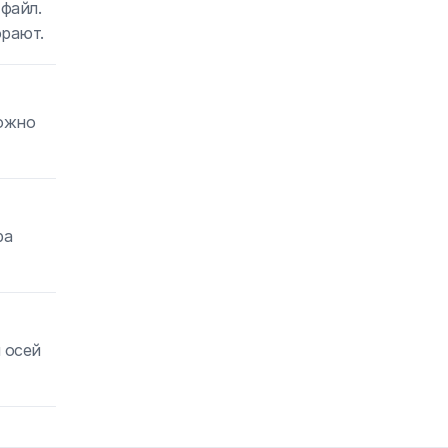
файл.
орают.
можно
ра
 осей