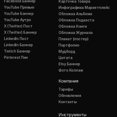
Facebook Баннер
Карточка Товара
YouTube Превью
Инфографика Маркетплейс
YouTube Баннер
Обложка Альбома
YouTube Аутро
Обложка Подкаста
X (Twitter) Пост
Обложка Книги
X (Twitter) Баннер
Обложка Журнала
LinkedIn Пост
Плакат (постер)
LinkedIn Баннер
Портфолио
Twitch Баннер
Мудборд
Pinterest Пин
Цитата
Etsy Баннер
Фото Коллаж
Компания
Тарифы
Обновления
Контакты
Инструменты