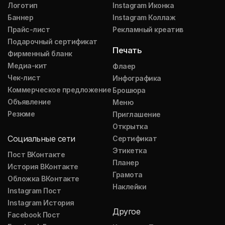
Логотип
Instagram Иконка
Баннер
Instagram Коллаж
Прайс-лист
Рекламный креатив
Подарочный сертификат
Печать
Фирменный бланк
Медиа-кит
Флаер
Чек-лист
Инфографика
Коммерческое предложение
Брошюра
Объявление
Меню
Резюме
Приглашение
Открытка
Социальные сети
Сертификат
Этикетка
Пост ВКонтакте
Планер
История ВКонтакте
Грамота
Обложка ВКонтакте
Наклейки
Instagram Пост
Instagram История
Другое
Facebook Пост