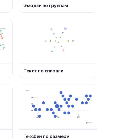
Эмодзи по группам
Текст по спирали
Гексбин по размеру