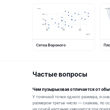
Сетка Вороного
Пло
Частые вопросы
Чем пузырьковая отличается от обы
У точечной точки одного размера, и он
размером третье число — скажем, по ося
на одной картинке умещается три показа