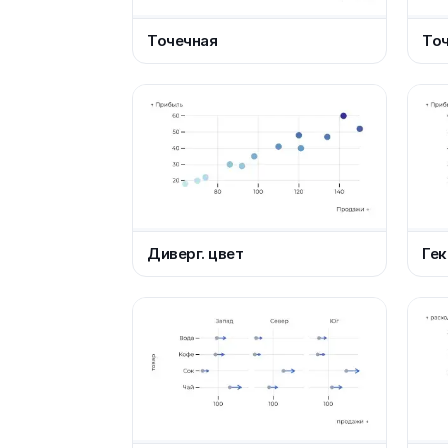
Точечная
Точ
Диверг. цвет
Гек