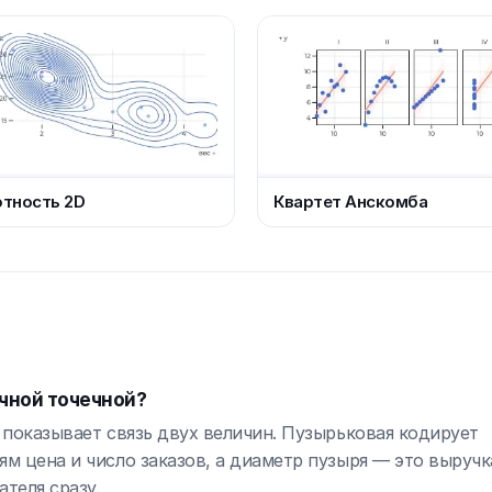
тность 2D
Квартет Анскомба
чной точечной?
а показывает связь двух величин. Пузырьковая кодирует
м цена и число заказов, а диаметр пузыря — это выручка
теля сразу.