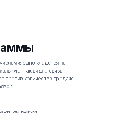
раммы
числами: одно кладётся на
кальную. Так видно связь
ра против количества продаж
явок.
рации · без подписки