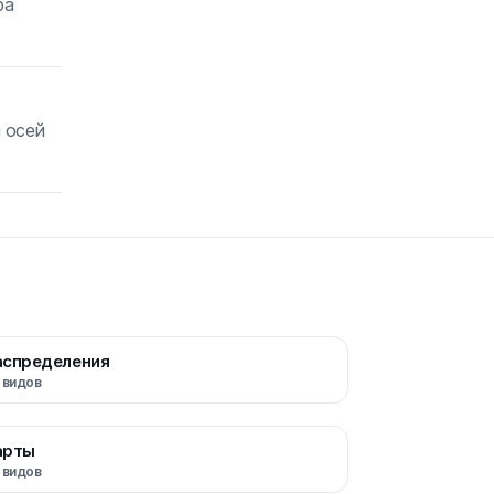
ра
 осей
аспределения
видов
арты
видов