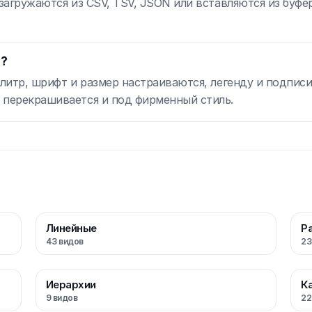
 загружаются из CSV, TSV, JSON или вставляются из буфе
ы?
алитр, шрифт и размер настраиваются, легенду и подписи
 перекрашивается и под фирменный стиль.
Линейные
Р
43
видов
23
Иерархии
К
9
видов
22