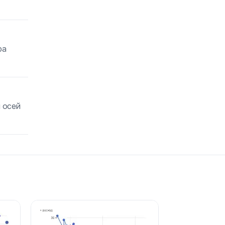
ра
 осей