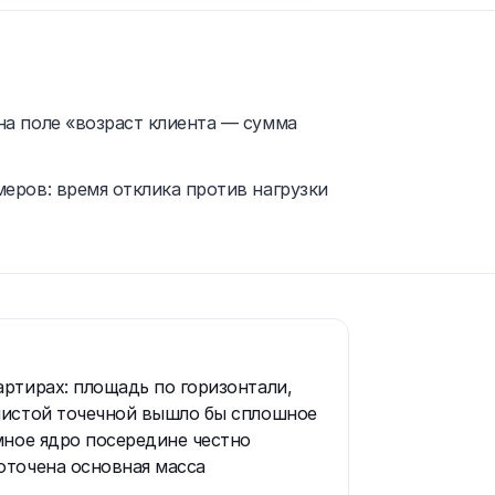
на поле «возраст клиента — сумма
меров: время отклика против нагрузки
артирах: площадь по горизонтали,
 чистой точечной вышло бы сплошное
ёмное ядро посередине честно
оточена основная масса