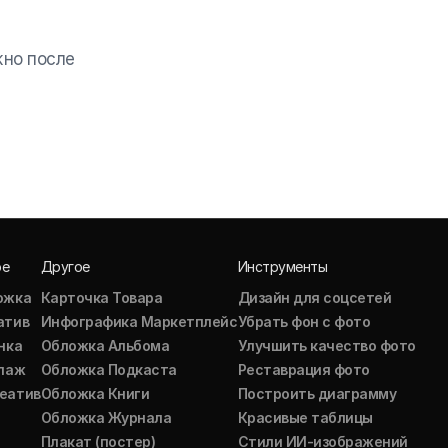
жно после
ое
Другое
Инструменты
ожка
Карточка Товара
Дизайн для соцсетей
атив
Инфографика Маркетплейс
Убрать фон с фото
нка
Обложка Альбома
Улучшить качество фото
ллаж
Обложка Подкаста
Реставрация фото
еатив
Обложка Книги
Построить диаграмму
Обложка Журнала
Красивые таблицы
Плакат (постер)
Стили ИИ-изображений