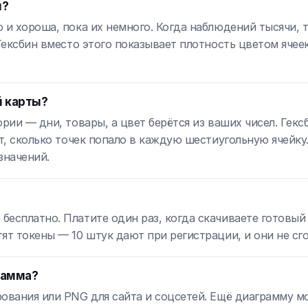
й?
 и хороша, пока их немного. Когда наблюдений тысячи, 
 Гексбин вместо этого показывает плотность цветом ячее
й карты?
рии — дни, товары, а цвет берётся из ваших чисел. Гекс
ет, сколько точек попало в каждую шестиугольную ячейку
значений.
есплатно. Платите один раз, когда скачиваете готовый 
ят токены — 10 штук дают при регистрации, и они не сг
рамма?
рования или PNG для сайта и соцсетей. Ещё диаграмму 