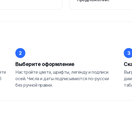
Выберите оформление
Ска
ите
Настройте цвета, шрифты, легенду и подписи
Выг
0
осей. Числа и даты подписываются по-русски
диа
без ручной правки.
таб