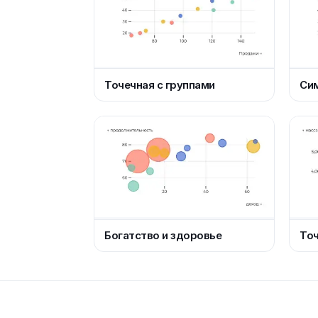
Точечная с группами
Си
Богатство и здоровье
Точ