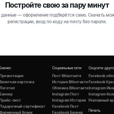
Постройте свою за пару минут
 данные — оформление подберётся само. Скачать мо
регистрации, вход по коду на почту без пароля.
Бизнес
Социальные сети
Соцсети: друг
Презентация
Пост ВКонтакте
Facebook обл
Визитная карточка
История ВКонтакте
Facebook Кре
Логотип
Обложка ВКонтакте
Instagram Ико
Баннер
Instagram Пост
Instagram Ко
Прайс-лист
Instagram История
Рекламный кр
Подарочный сертификат
Facebook Пост
Печать
Фирменный бланк
Facebook Баннер