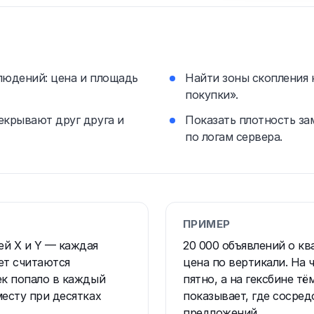
блюдений: цена и площадь
Найти зоны скопления 
покупки».
екрывают друг друга и
Показать плотность за
по логам сервера.
ПРИМЕР
ей X и Y — каждая
20 000 объявлений о кв
вет считаются
цена по вертикали. На
ек попало в каждый
пятно, а на гексбине т
месту при десятках
показывает, где сосред
предложений.