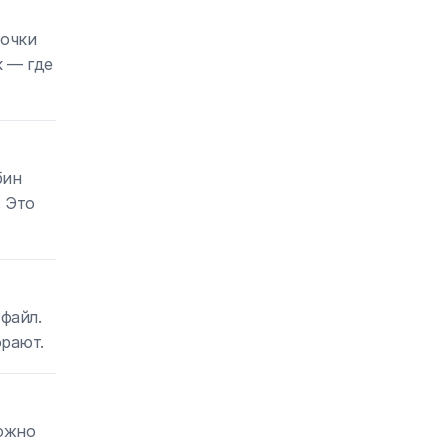
точки
к — где
бин
. Это
файл.
орают.
можно