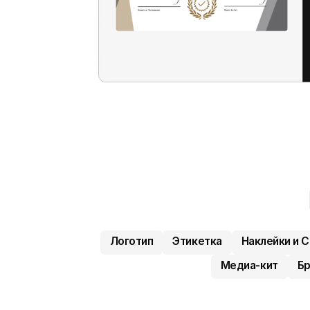
Логотип
Этикетка
Наклейки и 
Медиа-кит
Б