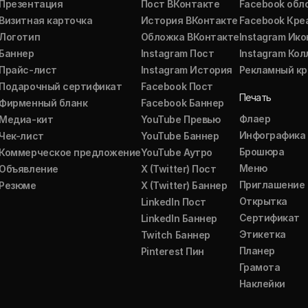
Презентация
Пост ВКонтакте
Facebook обл
Визитная карточка
История ВКонтакте
Facebook Кре
Логотип
Обложка ВКонтакте
Instagram Ико
Баннер
Instagram Пост
Instagram Ко
Прайс-лист
Instagram История
Рекламный кр
Подарочный сертификат
Facebook Пост
Печать
Фирменный бланк
Facebook Баннер
Флаер
Медиа-кит
YouTube Превью
Инфографика
Чек-лист
YouTube Баннер
Брошюра
Коммерческое предложение
YouTube Аутро
Меню
Объявление
X (Twitter) Пост
Приглашение
Резюме
X (Twitter) Баннер
Открытка
LinkedIn Пост
Сертификат
LinkedIn Баннер
Этикетка
Twitch Баннер
Планер
Pinterest Пин
Грамота
Наклейки