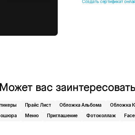
Создать сертификат онла
Может вас заинтересоват
Стикеры
Прайс Лист
Обложка Альбома
Обложка К
рошюра
Меню
Приглашение
Фотоколлаж
Face