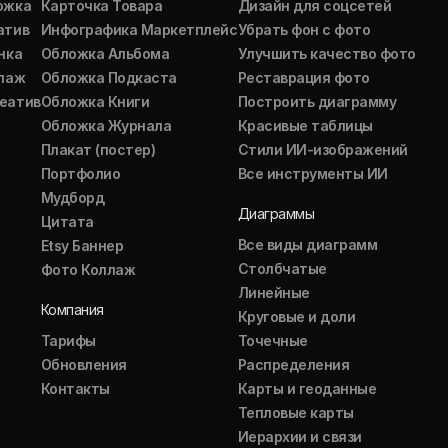
ожка
Карточка Товара
Дизайн для соцсетей
атив
Инфографика Маркетплейс
Убрать фон с фото
нка
Обложка Альбома
Улучшить качество фото
ллаж
Обложка Подкаста
Реставрация фото
еатив
Обложка Книги
Построить диаграмму
Обложка Журнала
Красивые таблицы
Плакат (постер)
Стили ИИ-изображений
Портфолио
Все инструменты ИИ
Мудборд
Диаграммы
Цитата
Все виды диаграмм
Etsy Баннер
Столбчатые
Фото Коллаж
Линейные
Компания
Круговые и доли
Тарифы
Точечные
Обновления
Распределения
Контакты
Карты и геоданные
Тепловые карты
Иерархии и связи