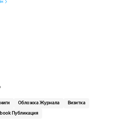
йн
ь
ниги
Обложка Журнала
Визитка
book Публикация