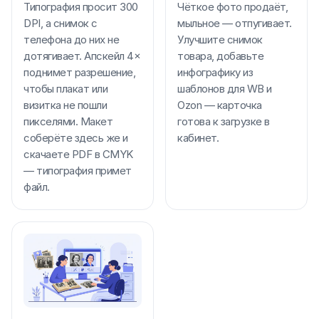
Типография просит 300
Чёткое фото продаёт,
DPI, а снимок с
мыльное — отпугивает.
телефона до них не
Улучшите снимок
дотягивает. Апскейл 4×
товара, добавьте
поднимет разрешение,
инфографику из
чтобы плакат или
шаблонов для WB и
визитка не пошли
Ozon — карточка
пикселями. Макет
готова к загрузке в
соберёте здесь же и
кабинет.
скачаете PDF в CMYK
— типография примет
файл.