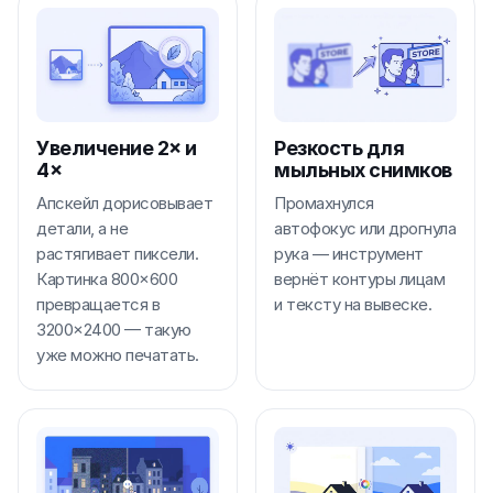
Увеличение 2× и
Резкость для
4×
мыльных снимков
Апскейл дорисовывает
Промахнулся
детали, а не
автофокус или дрогнула
растягивает пиксели.
рука — инструмент
Картинка 800×600
вернёт контуры лицам
превращается в
и тексту на вывеске.
3200×2400 — такую
уже можно печатать.