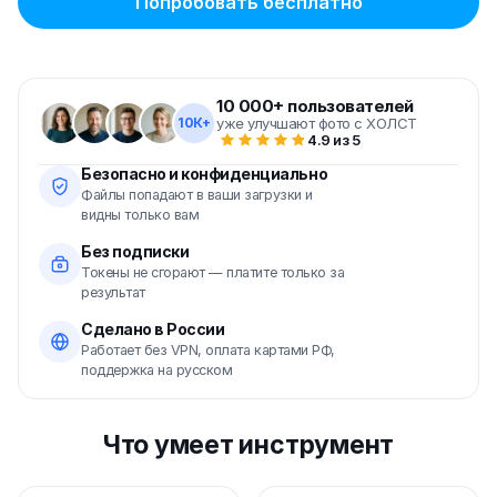
Попробовать бесплатно
10 000+ пользователей
10К+
уже улучшают фото с ХОЛСТ
4.9 из 5
Безопасно и конфиденциально
Файлы попадают в ваши загрузки и
видны только вам
Без подписки
Токены не сгорают — платите только за
результат
Сделано в России
Работает без VPN, оплата картами РФ,
поддержка на русском
Что умеет инструмент