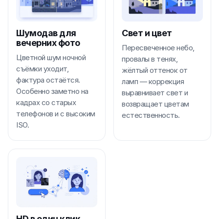
Шумодав для
Свет и цвет
вечерних фото
Пересвеченное небо,
Цветной шум ночной
провалы в тенях,
съёмки уходит,
жёлтый оттенок от
фактура остаётся.
ламп — коррекция
Особенно заметно на
выравнивает свет и
кадрах со старых
возвращает цветам
телефонов и с высоким
естественность.
ISO.
HD в один клик