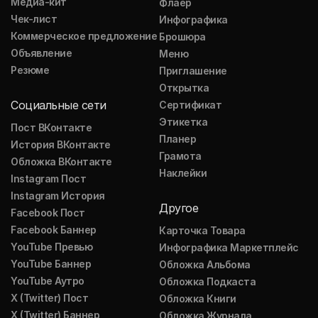
Медиа-кит
Флаер
Чек-лист
Инфографика
Коммерческое предложение
Брошюра
Объявление
Меню
Резюме
Приглашение
Открытка
Социальные сети
Сертификат
Этикетка
Пост ВКонтакте
Планер
История ВКонтакте
Грамота
Обложка ВКонтакте
Наклейки
Instagram Пост
Instagram История
Другое
Facebook Пост
Facebook Баннер
Карточка Товара
YouTube Превью
Инфографика Маркетплейс
YouTube Баннер
Обложка Альбома
YouTube Аутро
Обложка Подкаста
X (Twitter) Пост
Обложка Книги
X (Twitter) Баннер
Обложка Журнала