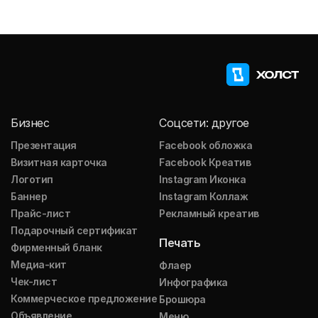
Бизнес
Соцсети: другое
Презентация
Facebook обложка
Визитная карточка
Facebook Креатив
Логотип
Instagram Иконка
Баннер
Instagram Коллаж
Прайс-лист
Рекламный креатив
Подарочный сертификат
Печать
Фирменный бланк
Медиа-кит
Флаер
Чек-лист
Инфографика
Коммерческое предложение
Брошюра
Объявление
Меню