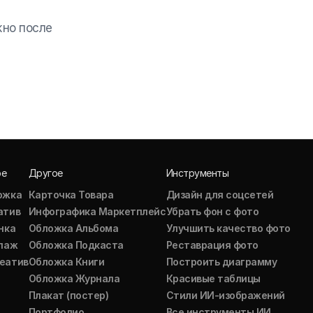
жно после
ое
Другое
Инструменты
ожка
Карточка Товара
Дизайн для соцсетей
атив
Инфографика Маркетплейс
Убрать фон с фото
нка
Обложка Альбома
Улучшить качество фото
ллаж
Обложка Подкаста
Реставрация фото
еатив
Обложка Книги
Построить диаграмму
Обложка Журнала
Красивые таблицы
Плакат (постер)
Стили ИИ-изображений
Портфолио
Все инструменты ИИ