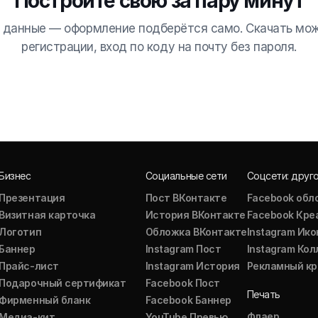
Постройте свою за пару минут
 данные — оформление подберётся само. Скачать мо
регистрации, вход по коду на почту без пароля.
Бизнес
Социальные сети
Соцсети: друг
Презентация
Пост ВКонтакте
Facebook обл
Визитная карточка
История ВКонтакте
Facebook Кре
Логотип
Обложка ВКонтакте
Instagram Ико
Баннер
Instagram Пост
Instagram Ко
Прайс-лист
Instagram История
Рекламный кр
Подарочный сертификат
Facebook Пост
Печать
Фирменный бланк
Facebook Баннер
Флаер
Медиа-кит
YouTube Превью