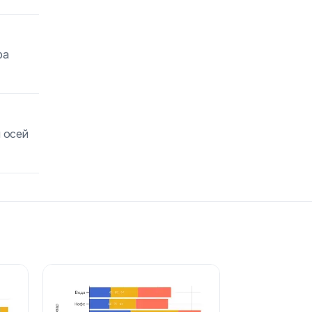
ра
 осей