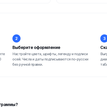
Выберите оформление
Ска
ите
Настройте цвета, шрифты, легенду и подписи
Выг
0
осей. Числа и даты подписываются по-русски
диа
без ручной правки.
таб
аграммы?