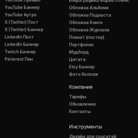
Инфографика Маркетплейс
YouTube Баннер
Обложка Альбома
YouTube Аутро
Обложка Подкаста
X (Twitter) Пост
Обложка Книги
X (Twitter) Баннер
Обложка Журнала
LinkedIn Пост
Плакат (постер)
LinkedIn Баннер
Портфолио
Twitch Баннер
Мудборд
Pinterest Пин
Цитата
Etsy Баннер
Фото Коллаж
Компания
Тарифы
Обновления
Контакты
Инструменты
Дизайн для соцсетей