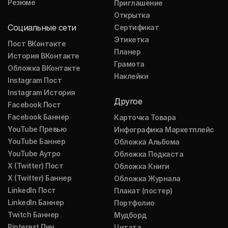
Резюме
Приглашение
Открытка
Социальные сети
Сертификат
Этикетка
Пост ВКонтакте
Планер
История ВКонтакте
Грамота
Обложка ВКонтакте
Наклейки
Instagram Пост
Instagram История
Другое
Facebook Пост
Facebook Баннер
Карточка Товара
YouTube Превью
Инфографика Маркетплейс
YouTube Баннер
Обложка Альбома
YouTube Аутро
Обложка Подкаста
X (Twitter) Пост
Обложка Книги
X (Twitter) Баннер
Обложка Журнала
LinkedIn Пост
Плакат (постер)
LinkedIn Баннер
Портфолио
Twitch Баннер
Мудборд
Pinterest Пин
Цитата