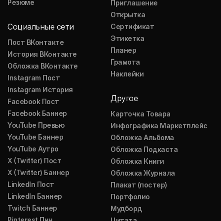
Резюме
Приглашение
Открытка
Социальные сети
Сертификат
Этикетка
Пост ВКонтакте
Планер
История ВКонтакте
Грамота
Обложка ВКонтакте
Наклейки
Instagram Пост
Instagram История
Другое
Facebook Пост
Facebook Баннер
Карточка Товара
YouTube Превью
Инфографика Маркетплейс
YouTube Баннер
Обложка Альбома
YouTube Аутро
Обложка Подкаста
X (Twitter) Пост
Обложка Книги
X (Twitter) Баннер
Обложка Журнала
LinkedIn Пост
Плакат (постер)
LinkedIn Баннер
Портфолио
Twitch Баннер
Мудборд
Pinterest Пин
Цитата