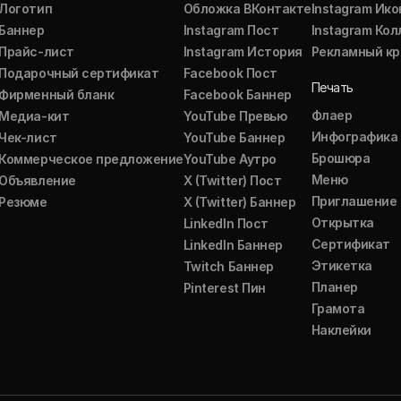
Логотип
Обложка ВКонтакте
Instagram Ико
Баннер
Instagram Пост
Instagram Ко
Прайс-лист
Instagram История
Рекламный кр
Подарочный сертификат
Facebook Пост
Печать
Фирменный бланк
Facebook Баннер
Флаер
Медиа-кит
YouTube Превью
Инфографика
Чек-лист
YouTube Баннер
Брошюра
Коммерческое предложение
YouTube Аутро
Меню
Объявление
X (Twitter) Пост
Приглашение
Резюме
X (Twitter) Баннер
Открытка
LinkedIn Пост
Сертификат
LinkedIn Баннер
Этикетка
Twitch Баннер
Планер
Pinterest Пин
Грамота
Наклейки