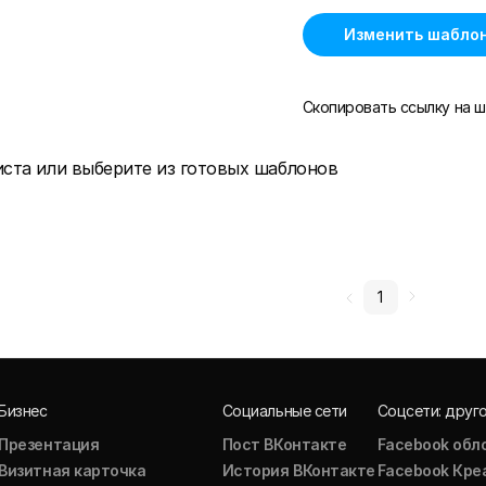
Изменить шабло
Скопировать ссылку на ш
иста или выберите из готовых шаблонов
1
Бизнес
Социальные сети
Соцсети: друг
Презентация
Пост ВКонтакте
Facebook обл
Визитная карточка
История ВКонтакте
Facebook Кре