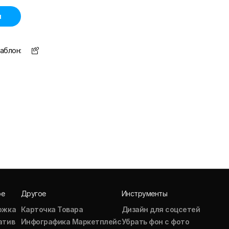
н
аблон:
ое
Другое
Инструменты
ожка
Карточка Товара
Дизайн для соцсетей
атив
Инфографика Маркетплейс
Убрать фон с фото