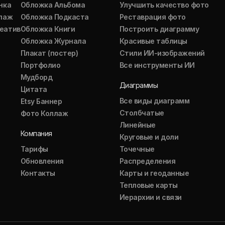
нка
Обложка Альбома
Улучшить качество фото
ллаж
Обложка Подкаста
Реставрация фото
еатив
Обложка Книги
Построить диаграмму
Обложка Журнала
Красивые таблицы
Плакат (постер)
Стили ИИ-изображений
Портфолио
Все инструменты ИИ
Мудборд
Диаграммы
Цитата
Все виды диаграмм
Etsy Баннер
Столбчатые
Фото Коллаж
Линейные
Компания
Круговые и доли
Тарифы
Точечные
Обновления
Распределения
Контакты
Карты и геоданные
Тепловые карты
Иерархии и связи