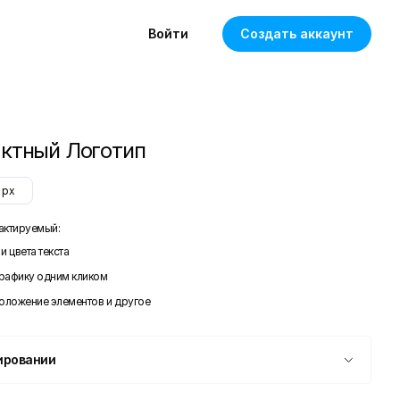
Войти
Создать аккаунт
ктный Логотип
px
актируемый:
и цвета текста
графику одним кликом
положение элементов и другое
ировании