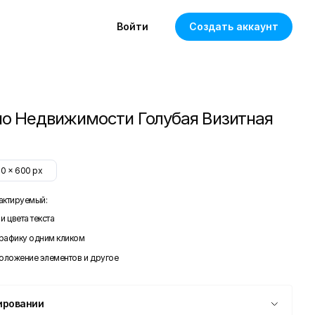
Войти
Создать аккаунт
по Недвижимости Голубая Визитная
50
x
600
px
актируемый:
и цвета текста
графику одним кликом
положение элементов и другое
ировании