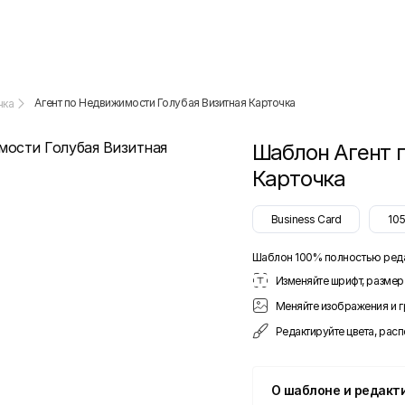
Агент по Недвижимости Голубая Визитная Карточка
чка
Шаблон
Агент 
Карточка
Business Card
10
Шаблон 100% полностью ред
Изменяйте шрифт, размер 
Меняйте изображения и 
Редактируйте цвета, рас
О шаблоне и редакт