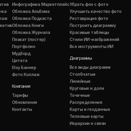
атив
Инфографика Маркетплейс
Убрать фон с фото
нка
Обложка Альбома
Улучшить качество фото
ллаж
Обложка Подкаста
Реставрация фото
еатив
Обложка Книги
Построить диаграмму
Обложка Журнала
Красивые таблицы
Плакат (постер)
Стили ИИ-изображений
Портфолио
Все инструменты ИИ
Мудборд
Диаграммы
Цитата
Все виды диаграмм
Etsy Баннер
Столбчатые
Фото Коллаж
Линейные
Компания
Круговые и доли
Тарифы
Точечные
Обновления
Распределения
Контакты
Карты и геоданные
Тепловые карты
Иерархии и связи