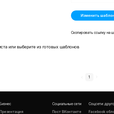
Изменить шабло
Скопировать ссылку на ш
иста или выберите из готовых шаблонов
1
Бизнес
Социальные сети
Соцсети: друг
Презентация
Пост ВКонтакте
Facebook обл