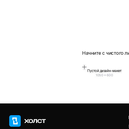
Начните с чистого л
Пустой дизайн-макет
1050
×
600