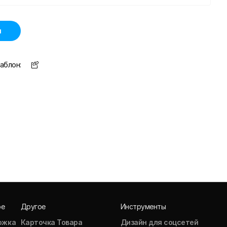
н
аблон:
ое
Другое
Инструменты
ожка
Карточка Товара
Дизайн для соцсетей