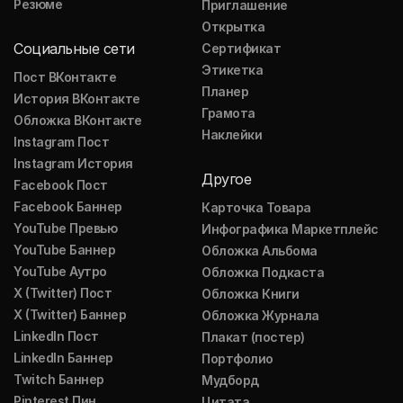
Резюме
Приглашение
Открытка
Социальные сети
Сертификат
Этикетка
Пост ВКонтакте
Планер
История ВКонтакте
Грамота
Обложка ВКонтакте
Наклейки
Instagram Пост
Instagram История
Другое
Facebook Пост
Facebook Баннер
Карточка Товара
YouTube Превью
Инфографика Маркетплейс
YouTube Баннер
Обложка Альбома
YouTube Аутро
Обложка Подкаста
X (Twitter) Пост
Обложка Книги
X (Twitter) Баннер
Обложка Журнала
LinkedIn Пост
Плакат (постер)
LinkedIn Баннер
Портфолио
Twitch Баннер
Мудборд
Pinterest Пин
Цитата