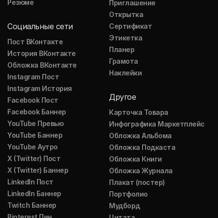
Резюме
Приглашение
Открытка
Социальные сети
Сертификат
Этикетка
Пост ВКонтакте
Планер
История ВКонтакте
Грамота
Обложка ВКонтакте
Наклейки
Instagram Пост
Instagram История
Другое
Facebook Пост
Facebook Баннер
Карточка Товара
YouTube Превью
Инфографика Маркетплейс
YouTube Баннер
Обложка Альбома
YouTube Аутро
Обложка Подкаста
X (Twitter) Пост
Обложка Книги
X (Twitter) Баннер
Обложка Журнала
LinkedIn Пост
Плакат (постер)
LinkedIn Баннер
Портфолио
Twitch Баннер
Мудборд
Pinterest Пин
Цитата