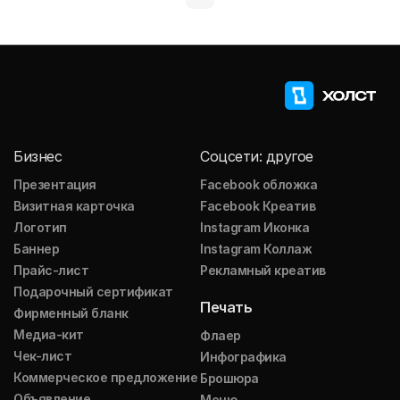
Бизнес
Соцсети: другое
Презентация
Facebook обложка
Визитная карточка
Facebook Креатив
Логотип
Instagram Иконка
Баннер
Instagram Коллаж
Прайс-лист
Рекламный креатив
Подарочный сертификат
Печать
Фирменный бланк
Медиа-кит
Флаер
Чек-лист
Инфографика
Коммерческое предложение
Брошюра
Объявление
Меню