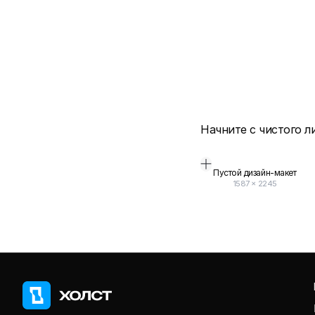
Начните с чистого л
Пустой дизайн-макет
1587
×
2245