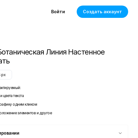
Войти
Создать аккаунт
Ботаническая Линия Настенное
ать
5
px
актируемый:
и цвета текста
графику одним кликом
положение элементов и другое
ировании