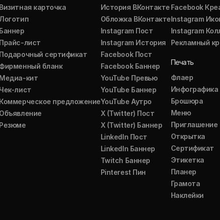
Визитная карточка
История ВКонтакте
Facebook Кре
Логотип
Обложка ВКонтакте
Instagram Ико
Баннер
Instagram Пост
Instagram Ко
Прайс-лист
Instagram История
Рекламный кр
Подарочный сертификат
Facebook Пост
Печать
Фирменный бланк
Facebook Баннер
Флаер
Медиа-кит
YouTube Превью
Инфографика
Чек-лист
YouTube Баннер
Брошюра
Коммерческое предложение
YouTube Аутро
Меню
Объявление
X (Twitter) Пост
Приглашение
Резюме
X (Twitter) Баннер
Открытка
LinkedIn Пост
Сертификат
LinkedIn Баннер
Этикетка
Twitch Баннер
Планер
Pinterest Пин
Грамота
Наклейки