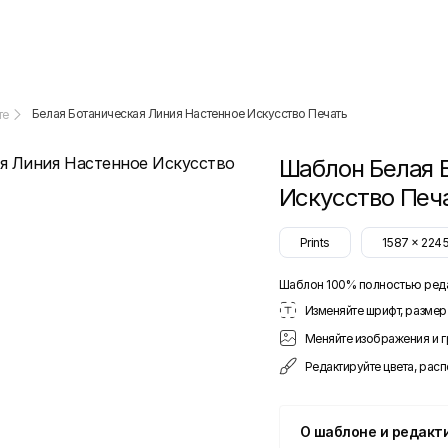
Белая Ботаническая Линия Настенное Искусство Печать
те
Шаблон
Белая 
Искусство Печ
Prints
1587
x
224
Шаблон 100% полностью ред
Изменяйте шрифт, размер 
Меняйте изображения и 
Редактируйте цвета, рас
О шаблоне и редакт