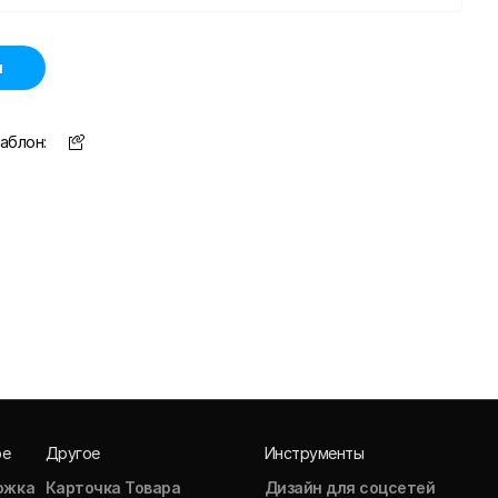
н
аблон:
ое
Другое
Инструменты
ожка
Карточка Товара
Дизайн для соцсетей