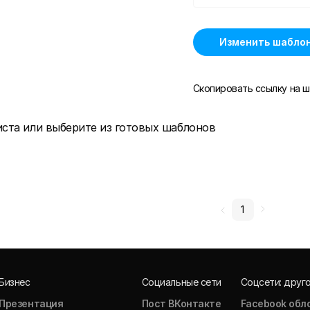
Изменить шабло
Скопировать ссылку на ш
иста или выберите из готовых шаблонов
1
Бизнес
Социальные сети
Соцсети: друг
Презентация
Пост ВКонтакте
Facebook обл