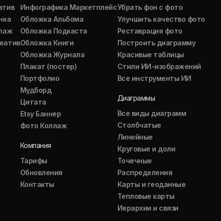
атив
Инфографика Маркетплейс
Убрать фон с фото
нка
Обложка Альбома
Улучшить качество фото
ллаж
Обложка Подкаста
Реставрация фото
еатив
Обложка Книги
Построить диаграмму
Обложка Журнала
Красивые таблицы
Плакат (постер)
Стили ИИ-изображений
Портфолио
Все инструменты ИИ
Мудборд
Диаграммы
Цитата
Все виды диаграмм
Etsy Баннер
Столбчатые
Фото Коллаж
Линейные
Компания
Круговые и доли
Тарифы
Точечные
Обновления
Распределения
Контакты
Карты и геоданные
Тепловые карты
Иерархии и связи