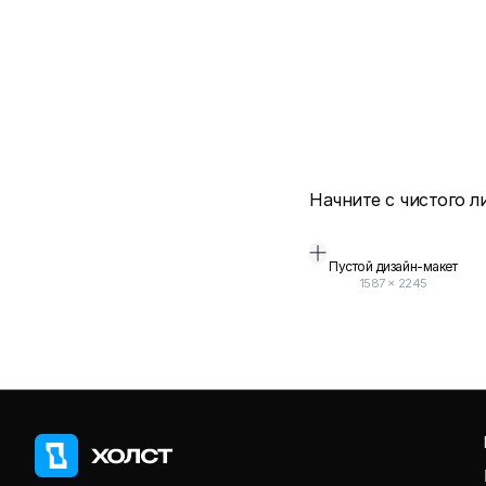
Начните с чистого л
Пустой дизайн-макет
1587
×
2245