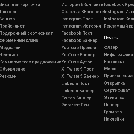
Визитная карточка
История ВКонтакте
Facebook Кре
Логотип
Обложка ВКонтакте
Instagram Ико
Баннер
Instagram Пост
Instagram Ко
Прайс-лист
Instagram История
Рекламный кр
Подарочный сертификат
Facebook Пост
Печать
Фирменный бланк
Facebook Баннер
Флаер
Медиа-кит
YouTube Превью
Инфографика
Чек-лист
YouTube Баннер
Брошюра
Коммерческое предложение
YouTube Аутро
Меню
Объявление
X (Twitter) Пост
Приглашение
Резюме
X (Twitter) Баннер
Открытка
LinkedIn Пост
Сертификат
LinkedIn Баннер
Этикетка
Twitch Баннер
Планер
Pinterest Пин
Грамота
Наклейки