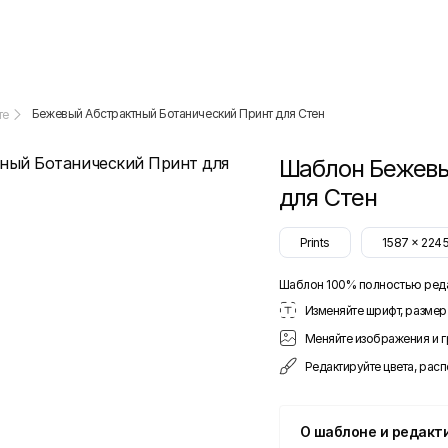
Бежевый Абстрактный Ботанический Принт для Стен
те
Шаблон
Бежевы
для Стен
Prints
1587
x
224
Шаблон 100% полностью ред
Изменяйте шрифт, размер 
Меняйте изображения и 
Редактируйте цвета, рас
О шаблоне и редакт