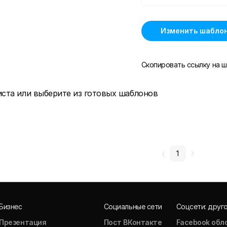
Изменить шабло
Скопировать ссылку на ш
иста или выберите из готовых шаблонов
1
Бизнес
Социальные сети
Соцсети: друг
Презентация
Пост ВКонтакте
Facebook обл