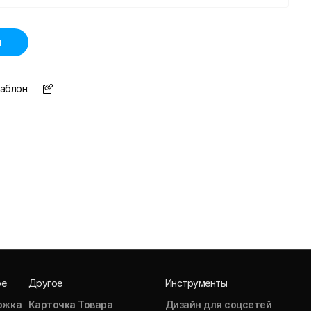
н
аблон:
ое
Другое
Инструменты
ожка
Карточка Товара
Дизайн для соцсетей