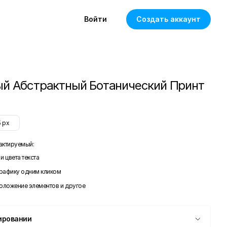
Войти
Создать аккаунт
й Абстрактный Ботанический Принт
5
px
актируемый:
и цвета текста
графику одним кликом
положение элементов и другое
ировании