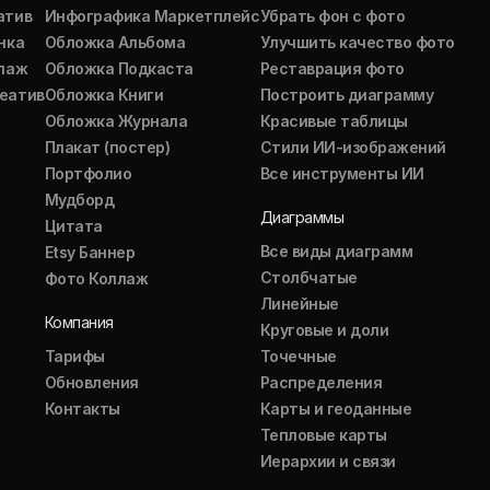
атив
Инфографика Маркетплейс
Убрать фон с фото
нка
Обложка Альбома
Улучшить качество фото
ллаж
Обложка Подкаста
Реставрация фото
еатив
Обложка Книги
Построить диаграмму
Обложка Журнала
Красивые таблицы
Плакат (постер)
Стили ИИ-изображений
Портфолио
Все инструменты ИИ
Мудборд
Диаграммы
Цитата
Все виды диаграмм
Etsy Баннер
Столбчатые
Фото Коллаж
Линейные
Компания
Круговые и доли
Тарифы
Точечные
Обновления
Распределения
Контакты
Карты и геоданные
Тепловые карты
Иерархии и связи