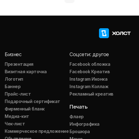
Бизнес
Соцсети: другое
Презентация
Facebook обложка
Визитная карточка
Facebook Креатив
Логотип
Instagram Иконка
Баннер
Instagram Коллаж
Прайс-лист
Рекламный креатив
Подарочный сертификат
Печать
Фирменный бланк
Медиа-кит
Флаер
Чек-лист
Инфографика
Коммерческое предложение
Брошюра
Объявление
Меню