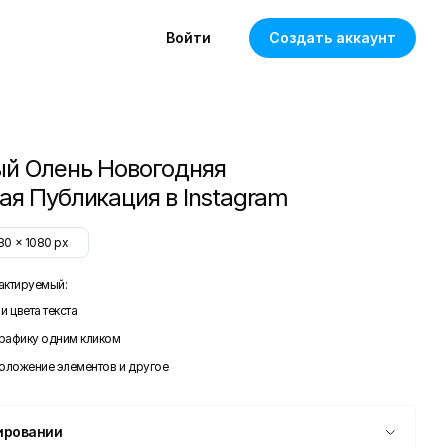
Войти
Создать аккаунт
й Олень Новогодняя
я Публикация в Instagram
80
x
1080
px
актируемый:
и цвета текста
графику одним кликом
положение элементов и другое
ировании