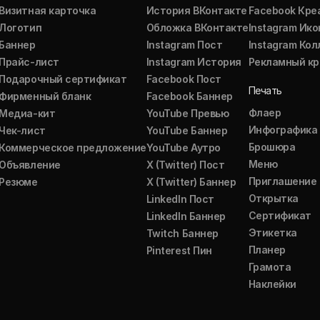
Визитная карточка
История ВКонтакте
Facebook Кре
Логотип
Обложка ВКонтакте
Instagram Ико
Баннер
Instagram Пост
Instagram Ко
Прайс-лист
Instagram История
Рекламный кр
Подарочный сертификат
Facebook Пост
Печать
Фирменный бланк
Facebook Баннер
Флаер
Медиа-кит
YouTube Превью
Инфографика
Чек-лист
YouTube Баннер
Брошюра
Коммерческое предложение
YouTube Аутро
Меню
Объявление
X (Twitter) Пост
Приглашение
Резюме
X (Twitter) Баннер
Открытка
LinkedIn Пост
Сертификат
LinkedIn Баннер
Этикетка
Twitch Баннер
Планер
Pinterest Пин
Грамота
Наклейки