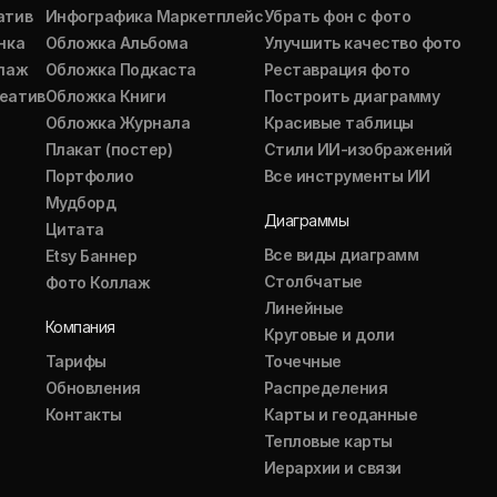
атив
Инфографика Маркетплейс
Убрать фон с фото
нка
Обложка Альбома
Улучшить качество фото
ллаж
Обложка Подкаста
Реставрация фото
еатив
Обложка Книги
Построить диаграмму
Обложка Журнала
Красивые таблицы
Плакат (постер)
Стили ИИ-изображений
Портфолио
Все инструменты ИИ
Мудборд
Диаграммы
Цитата
Все виды диаграмм
Etsy Баннер
Столбчатые
Фото Коллаж
Линейные
Компания
Круговые и доли
Тарифы
Точечные
Обновления
Распределения
Контакты
Карты и геоданные
Тепловые карты
Иерархии и связи