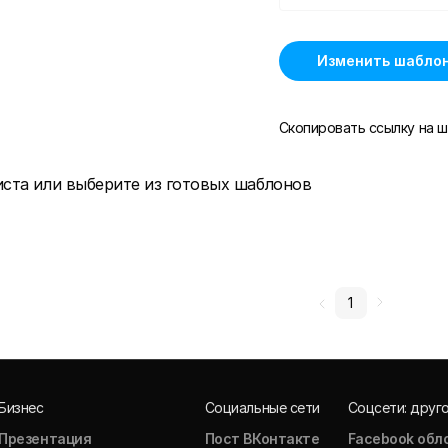
Изменить шабло
Скопировать ссылку на ш
иста или выберите из готовых шаблонов
1
Бизнес
Социальные сети
Соцсети: друг
Презентация
Пост ВКонтакте
Facebook обл