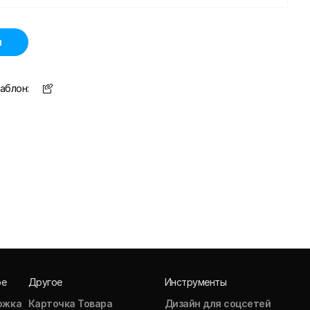
н
аблон:
ое
Другое
Инструменты
ожка
Карточка Товара
Дизайн для соцсетей