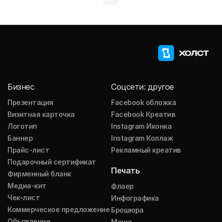
Бизнес
Соцсети: другое
Презентация
Facebook обложка
Визитная карточка
Facebook Креатив
Логотип
Instagram Иконка
Баннер
Instagram Коллаж
Прайс-лист
Рекламный креатив
Подарочный сертификат
Печать
Фирменный бланк
Медиа-кит
Флаер
Чек-лист
Инфографика
Коммерческое предложение
Брошюра
Объявление
Меню