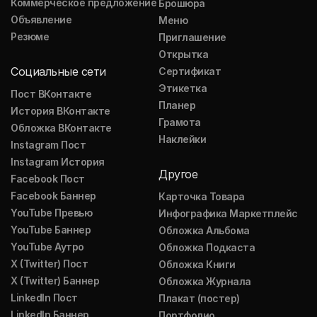
Коммерческое предложение
Брошюра
Объявление
Меню
Резюме
Приглашение
Открытка
Социальные сети
Сертификат
Этикетка
Пост ВКонтакте
Планер
История ВКонтакте
Грамота
Обложка ВКонтакте
Наклейки
Instagram Пост
Instagram История
Другое
Facebook Пост
Facebook Баннер
Карточка Товара
YouTube Превью
Инфографика Маркетплейс
YouTube Баннер
Обложка Альбома
YouTube Аутро
Обложка Подкаста
X (Twitter) Пост
Обложка Книги
X (Twitter) Баннер
Обложка Журнала
LinkedIn Пост
Плакат (постер)
LinkedIn Баннер
Портфолио