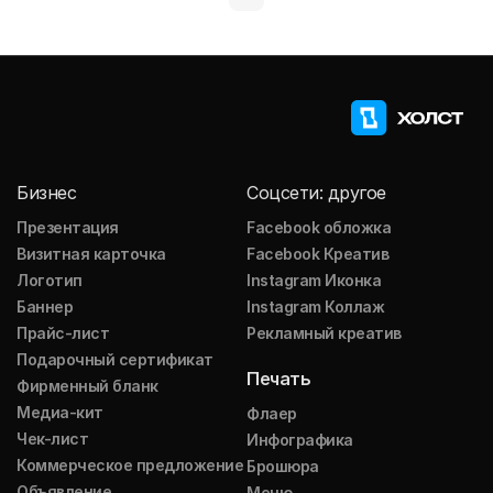
Бизнес
Соцсети: другое
Презентация
Facebook обложка
Визитная карточка
Facebook Креатив
Логотип
Instagram Иконка
Баннер
Instagram Коллаж
Прайс-лист
Рекламный креатив
Подарочный сертификат
Печать
Фирменный бланк
Медиа-кит
Флаер
Чек-лист
Инфографика
Коммерческое предложение
Брошюра
Объявление
Меню