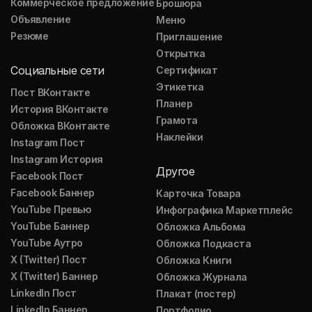
Коммерческое предложение
Брошюра
Объявление
Меню
Резюме
Приглашение
Открытка
Социальные сети
Сертификат
Этикетка
Пост ВКонтакте
Планер
История ВКонтакте
Грамота
Обложка ВКонтакте
Наклейки
Instagram Пост
Instagram История
Другое
Facebook Пост
Facebook Баннер
Карточка Товара
YouTube Превью
Инфографика Маркетплейс
YouTube Баннер
Обложка Альбома
YouTube Аутро
Обложка Подкаста
X (Twitter) Пост
Обложка Книги
X (Twitter) Баннер
Обложка Журнала
LinkedIn Пост
Плакат (постер)
LinkedIn Баннер
Портфолио