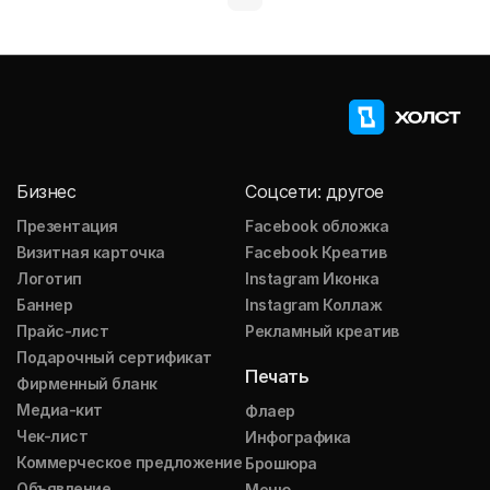
Бизнес
Соцсети: другое
Презентация
Facebook обложка
Визитная карточка
Facebook Креатив
Логотип
Instagram Иконка
Баннер
Instagram Коллаж
Прайс-лист
Рекламный креатив
Подарочный сертификат
Печать
Фирменный бланк
Медиа-кит
Флаер
Чек-лист
Инфографика
Коммерческое предложение
Брошюра
Объявление
Меню