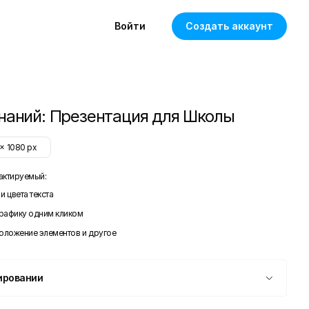
Войти
Создать аккаунт
наний: Презентация для Школы
x
1080
px
актируемый:
и цвета текста
графику одним кликом
положение элементов и другое
ировании