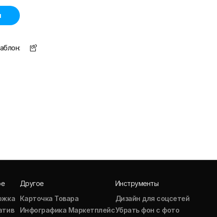
н
аблон:
ое
Другое
Инструменты
ожка
Карточка Товара
Дизайн для соцсетей
атив
Инфографика Маркетплейс
Убрать фон с фото