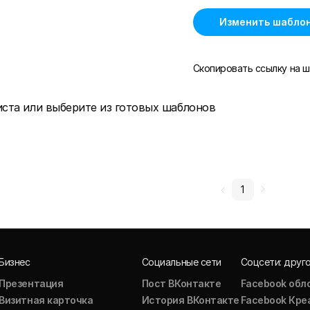
Изменить шабло
Скопировать ссылку на ш
иста или выберите из готовых шаблонов
1
Бизнес
Социальные сети
Соцсети: друг
Презентация
Пост ВКонтакте
Facebook обл
Визитная карточка
История ВКонтакте
Facebook Кре