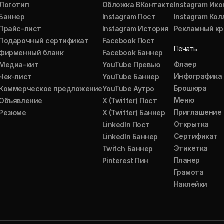
Логотип
Обложка ВКонтакте
Instagram Ико
Баннер
Instagram Пост
Instagram Ко
Прайс-лист
Instagram История
Рекламный кр
Подарочный сертификат
Facebook Пост
Печать
Фирменный бланк
Facebook Баннер
Флаер
Медиа-кит
YouTube Превью
Инфографика
Чек-лист
YouTube Баннер
Брошюра
Коммерческое предложение
YouTube Аутро
Меню
Объявление
X (Twitter) Пост
Приглашение
Резюме
X (Twitter) Баннер
Открытка
LinkedIn Пост
Сертификат
LinkedIn Баннер
Этикетка
Twitch Баннер
Планер
Pinterest Пин
Грамота
Наклейки