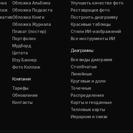
нка
Обложка Альбома
Улучшить качество фото
ллаж
Обложка Подкаста
Реставрация фото
еатив
Обложка Книги
Построить диаграмму
Обложка Журнала
Красивые таблицы
Плакат (постер)
Стили ИИ-изображений
Портфолио
Все инструменты ИИ
Мудборд
Диаграммы
Цитата
Все виды диаграмм
Etsy Баннер
Столбчатые
Фото Коллаж
Линейные
Компания
Круговые и доли
Тарифы
Точечные
Обновления
Распределения
Контакты
Карты и геоданные
Тепловые карты
Иерархии и связи