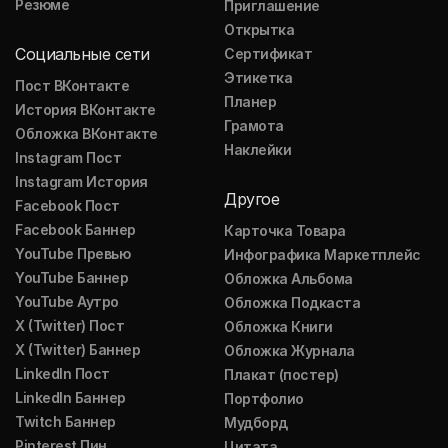
Резюме
Приглашение
Открытка
Социальные сети
Сертификат
Этикетка
Пост ВКонтакте
Планер
История ВКонтакте
Грамота
Обложка ВКонтакте
Наклейки
Instagram Пост
Instagram История
Другое
Facebook Пост
Facebook Баннер
Карточка Товара
YouTube Превью
Инфографика Маркетплейс
YouTube Баннер
Обложка Альбома
YouTube Аутро
Обложка Подкаста
X (Twitter) Пост
Обложка Книги
X (Twitter) Баннер
Обложка Журнала
LinkedIn Пост
Плакат (постер)
LinkedIn Баннер
Портфолио
Twitch Баннер
Мудборд
Pinterest Пин
Цитата