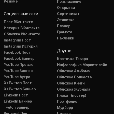
Резюме
Приглашение
Открытка
Социальные сети
Сертификат
Этикетка
Пост ВКонтакте
Планер
История ВКонтакте
Грамота
Обложка ВКонтакте
Наклейки
Instagram Пост
Instagram История
Другое
Facebook Пост
Facebook Баннер
Карточка Товара
YouTube Превью
Инфографика Маркетплейс
YouTube Баннер
Обложка Альбома
YouTube Аутро
Обложка Подкаста
X (Twitter) Пост
Обложка Книги
X (Twitter) Баннер
Обложка Журнала
LinkedIn Пост
Плакат (постер)
LinkedIn Баннер
Портфолио
Twitch Баннер
Мудборд
Pinterest Пин
Цитата