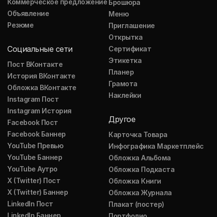
Коммерческое предложение
Брошюра
Объявление
Меню
Резюме
Приглашение
Открытка
Социальные сети
Сертификат
Этикетка
Пост ВКонтакте
Планер
История ВКонтакте
Грамота
Обложка ВКонтакте
Наклейки
Instagram Пост
Instagram История
Другое
Facebook Пост
Facebook Баннер
Карточка Товара
YouTube Превью
Инфографика Маркетплейс
YouTube Баннер
Обложка Альбома
YouTube Аутро
Обложка Подкаста
X (Twitter) Пост
Обложка Книги
X (Twitter) Баннер
Обложка Журнала
LinkedIn Пост
Плакат (постер)
LinkedIn Баннер
Портфолио