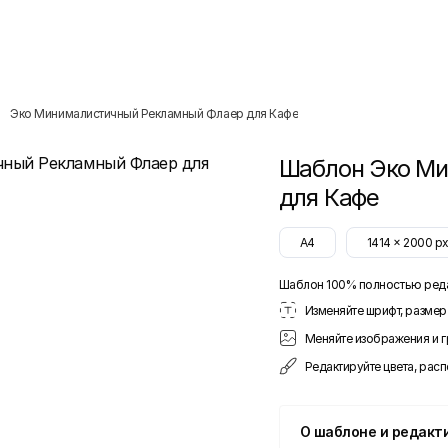
Эко Минималистичный Рекламный Флаер для Кафе
Шаблон
Эко М
для Кафе
A4
1414
x
2000
p
Шаблон 100% полностью ред
Изменяйте шрифт, размер 
Меняйте изображения и 
Редактируйте цвета, рас
О шаблоне и редакт