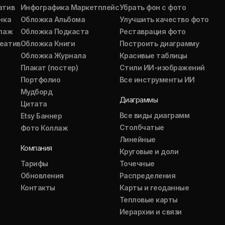
атив
Инфографика Маркетплейс
Убрать фон с фото
нка
Обложка Альбома
Улучшить качество фото
ллаж
Обложка Подкаста
Реставрация фото
еатив
Обложка Книги
Построить диаграмму
Обложка Журнала
Красивые таблицы
Плакат (постер)
Стили ИИ-изображений
Портфолио
Все инструменты ИИ
Мудборд
Диаграммы
Цитата
Все виды диаграмм
Etsy Баннер
Столбчатые
Фото Коллаж
Линейные
Компания
Круговые и доли
Тарифы
Точечные
Обновления
Распределения
Контакты
Карты и геоданные
Тепловые карты
Иерархии и связи