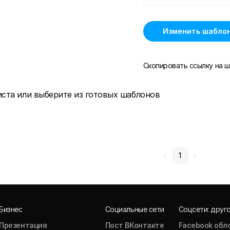
Изменить шабло
Скопировать ссылку на ш
иста или выберите из готовых шаблонов
1
Бизнес
Социальные сети
Соцсети: друг
Презентация
Пост ВКонтакте
Facebook обл