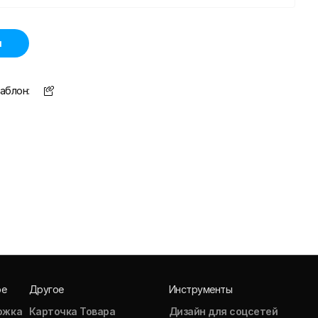
н
аблон:
ое
Другое
Инструменты
ожка
Карточка Товара
Дизайн для соцсетей