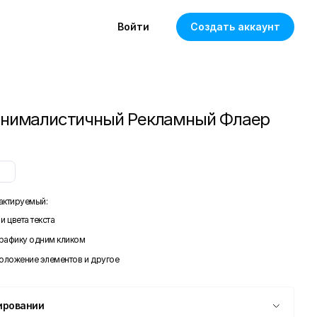
Войти
Создать аккаунт
инималистичный Рекламный Флаер
x
актируемый:
и цвета текста
графику одним кликом
положение элементов и другое
ировании