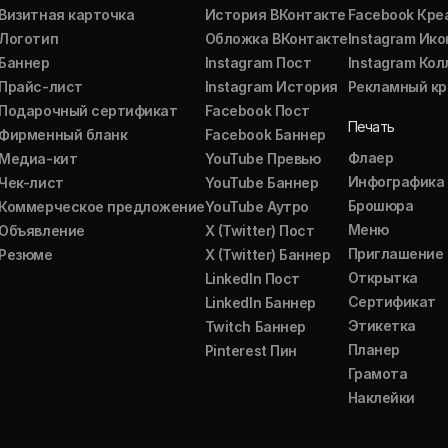
Визитная карточка
История ВКонтакте
Facebook Кре
Логотип
Обложка ВКонтакте
Instagram Ико
Баннер
Instagram Пост
Instagram Ко
Прайс-лист
Instagram История
Рекламный кр
Подарочный сертификат
Facebook Пост
Печать
Фирменный бланк
Facebook Баннер
Флаер
Медиа-кит
YouTube Превью
Инфографика
Чек-лист
YouTube Баннер
Брошюра
Коммерческое предложение
YouTube Аутро
Меню
Объявление
X (Twitter) Пост
Приглашение
Резюме
X (Twitter) Баннер
Открытка
LinkedIn Пост
Сертификат
LinkedIn Баннер
Этикетка
Twitch Баннер
Планер
Pinterest Пин
Грамота
Наклейки