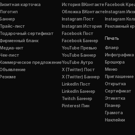
Визитная карточка
История ВКонтакте
Facebook Кре
Логотип
Обложка ВКонтакте
Instagram Ико
Баннер
Instagram Пост
Instagram Ко
Прайс-лист
Instagram История
Рекламный кр
Подарочный сертификат
Facebook Пост
Печать
Фирменный бланк
Facebook Баннер
Флаер
Медиа-кит
YouTube Превью
Инфографика
Чек-лист
YouTube Баннер
Брошюра
Коммерческое предложение
YouTube Аутро
Меню
Объявление
X (Twitter) Пост
Приглашение
Резюме
X (Twitter) Баннер
Открытка
LinkedIn Пост
Сертификат
LinkedIn Баннер
Этикетка
Twitch Баннер
Планер
Pinterest Пин
Грамота
Наклейки