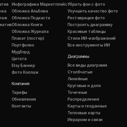
атив
Инфографика Маркетплейс
Убрать фон с фото
нка
Обложка Альбома
Улучшить качество фото
ллаж
Обложка Подкаста
Реставрация фото
еатив
Обложка Книги
Построить диаграмму
Обложка Журнала
Красивые таблицы
Плакат (постер)
Стили ИИ-изображений
Портфолио
Все инструменты ИИ
Мудборд
Диаграммы
Цитата
Все виды диаграмм
Etsy Баннер
Столбчатые
Фото Коллаж
Линейные
Компания
Круговые и доли
Тарифы
Точечные
Обновления
Распределения
Контакты
Карты и геоданные
Тепловые карты
Иерархии и связи