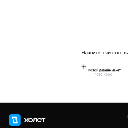
Начните с чистого л
Пустой дизайн-макет
1050
×
600