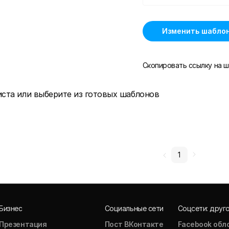
Изменить шабло
Скопировать ссылку на ш
иста или выберите из готовых шаблонов
1
Бизнес
Социальные сети
Соцсети: друг
Презентация
Пост ВКонтакте
Facebook обл