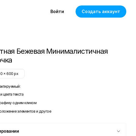
Войти
Создать аккаунт
тная Бежевая Минималистичная
очка
50
x
600
px
актируемый:
и цвета текста
графику одним кликом
положение элементов и другое
ировании