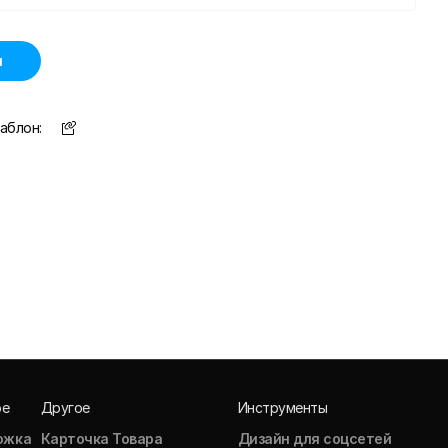
н
аблон:
ое
Другое
Инструменты
ожка
Карточка Товара
Дизайн для соцсетей