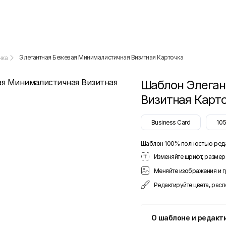
Элегантная Бежевая Минималистичная Визитная Карточка
чка
Шаблон
Элеган
Визитная Карт
Business Card
10
Шаблон 100% полностью ред
Изменяйте шрифт, размер 
Меняйте изображения и 
Редактируйте цвета, рас
О шаблоне и редакт