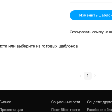
Изменить шабло
Скопировать ссылку на ш
иста или выберите из готовых шаблонов
1
Бизнес
Социальные сети
Соцсети: друг
Презентация
Пост ВКонтакте
Facebook обл