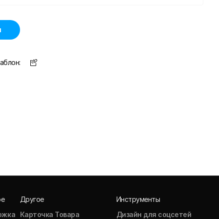
н
аблон:
ое
Другое
Инструменты
ожка
Карточка Товара
Дизайн для соцсетей