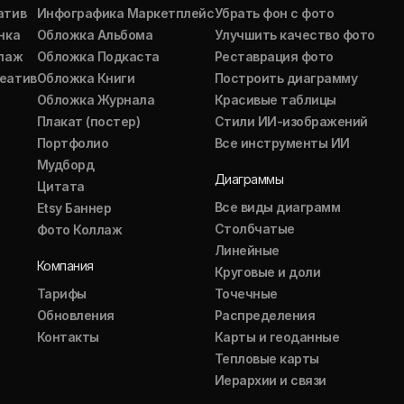
атив
Инфографика Маркетплейс
Убрать фон с фото
нка
Обложка Альбома
Улучшить качество фото
ллаж
Обложка Подкаста
Реставрация фото
еатив
Обложка Книги
Построить диаграмму
Обложка Журнала
Красивые таблицы
Плакат (постер)
Стили ИИ-изображений
Портфолио
Все инструменты ИИ
Мудборд
Диаграммы
Цитата
Все виды диаграмм
Etsy Баннер
Столбчатые
Фото Коллаж
Линейные
Компания
Круговые и доли
Тарифы
Точечные
Обновления
Распределения
Контакты
Карты и геоданные
Тепловые карты
Иерархии и связи