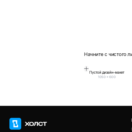
Начните с чистого л
Пустой дизайн-макет
1050
×
600