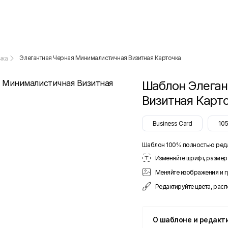
Элегантная Черная Минималистичная Визитная Карточка
чка
Шаблон
Элеган
Визитная Карт
Business Card
10
Шаблон 100% полностью ред
Изменяйте шрифт, размер 
Меняйте изображения и 
Редактируйте цвета, рас
О шаблоне и редакт