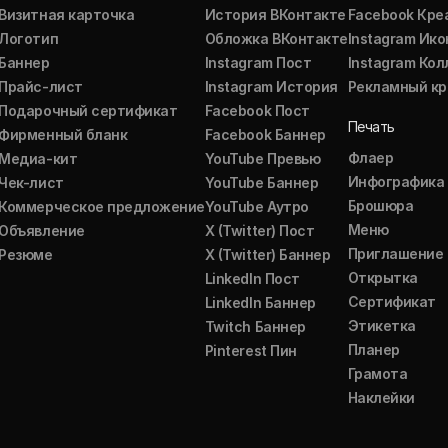
Визитная карточка
История ВКонтакте
Facebook Кре
Логотип
Обложка ВКонтакте
Instagram Ико
Баннер
Instagram Пост
Instagram Ко
Прайс-лист
Instagram История
Рекламный кр
Подарочный сертификат
Facebook Пост
Печать
Фирменный бланк
Facebook Баннер
Флаер
Медиа-кит
YouTube Превью
Инфографика
Чек-лист
YouTube Баннер
Брошюра
Коммерческое предложение
YouTube Аутро
Меню
Объявление
X (Twitter) Пост
Приглашение
Резюме
X (Twitter) Баннер
Открытка
LinkedIn Пост
Сертификат
LinkedIn Баннер
Этикетка
Twitch Баннер
Планер
Pinterest Пин
Грамота
Наклейки