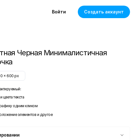
Войти
Создать аккаунт
тная Черная Минималистичная
очка
50
x
600
px
актируемый:
и цвета текста
графику одним кликом
положение элементов и другое
ировании