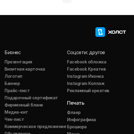
Бизнес
Соцсети: другое
Презентация
Facebook обложка
Визитная карточка
Facebook Креатив
Логотип
Instagram Иконка
Баннер
Instagram Коллаж
Прайс-лист
Рекламный креатив
Подарочный сертификат
Печать
Фирменный бланк
Медиа-кит
Флаер
Чек-лист
Инфографика
Коммерческое предложение
Брошюра
Объявление
Меню