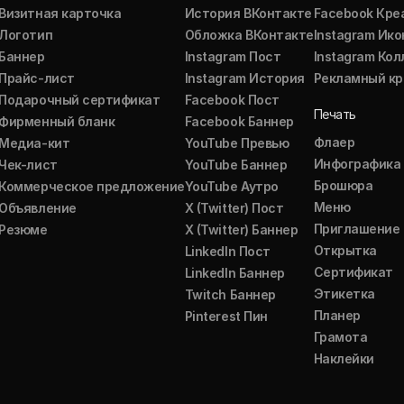
Визитная карточка
История ВКонтакте
Facebook Кре
Логотип
Обложка ВКонтакте
Instagram Ико
Баннер
Instagram Пост
Instagram Ко
Прайс-лист
Instagram История
Рекламный кр
Подарочный сертификат
Facebook Пост
Печать
Фирменный бланк
Facebook Баннер
Флаер
Медиа-кит
YouTube Превью
Инфографика
Чек-лист
YouTube Баннер
Брошюра
Коммерческое предложение
YouTube Аутро
Меню
Объявление
X (Twitter) Пост
Приглашение
Резюме
X (Twitter) Баннер
Открытка
LinkedIn Пост
Сертификат
LinkedIn Баннер
Этикетка
Twitch Баннер
Планер
Pinterest Пин
Грамота
Наклейки