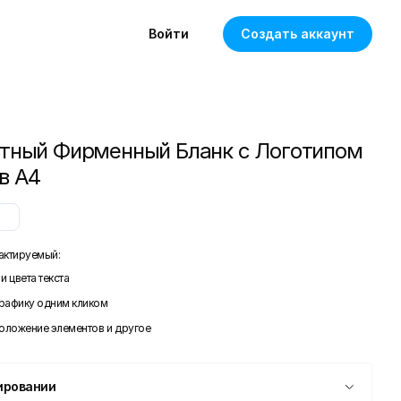
Войти
Создать аккаунт
тный Фирменный Бланк с Логотипом
в A4
x
актируемый:
и цвета текста
графику одним кликом
положение элементов и другое
ировании