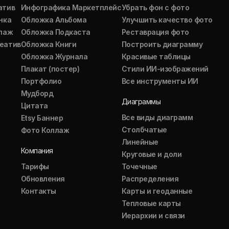
атив
Инфографика Маркетплейс
Убрать фон с фото
нка
Обложка Альбома
Улучшить качество фото
ллаж
Обложка Подкаста
Реставрация фото
еатив
Обложка Книги
Построить диаграмму
Обложка Журнала
Красивые таблицы
Плакат (постер)
Стили ИИ-изображений
Портфолио
Все инструменты ИИ
Мудборд
Диаграммы
Цитата
Все виды диаграмм
Etsy Баннер
Столбчатые
Фото Коллаж
Линейные
Компания
Круговые и доли
Тарифы
Точечные
Обновления
Распределения
Контакты
Карты и геоданные
Тепловые карты
Иерархии и связи