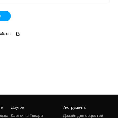
н
аблон:
ое
Другое
Инструменты
ожка
Карточка Товара
Дизайн для соцсетей