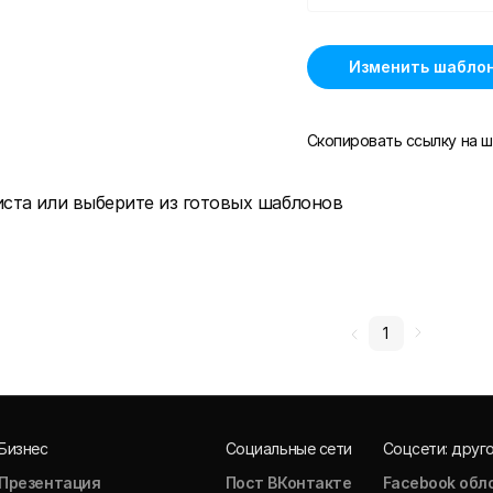
Изменить шабло
Скопировать ссылку на ш
иста или выберите из готовых шаблонов
1
Бизнес
Социальные сети
Соцсети: друг
Презентация
Пост ВКонтакте
Facebook обл