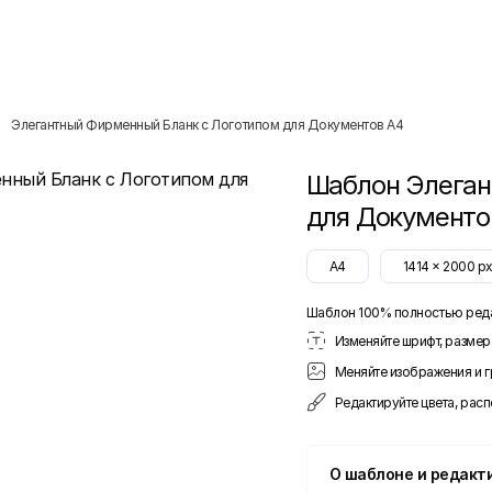
Элегантный Фирменный Бланк с Логотипом для Документов A4
Шаблон
Элеган
для Документо
A4
1414
x
2000
p
Шаблон 100% полностью ред
Изменяйте шрифт, размер 
Меняйте изображения и 
Редактируйте цвета, рас
О шаблоне и редакт