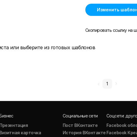
Изменить шабло
Скопировать ссылку на ш
иста или выберите из готовых шаблонов
1
Бизнес
Социальные сети
Соцсети: друг
Презентация
Пост ВКонтакте
Facebook обл
Визитная карточка
История ВКонтакте
Facebook Кре