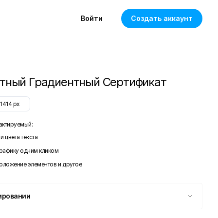
Войти
Создать аккаунт
тный Градиентный Сертификат
x
1414
px
актируемый:
и цвета текста
графику одним кликом
положение элементов и другое
ировании