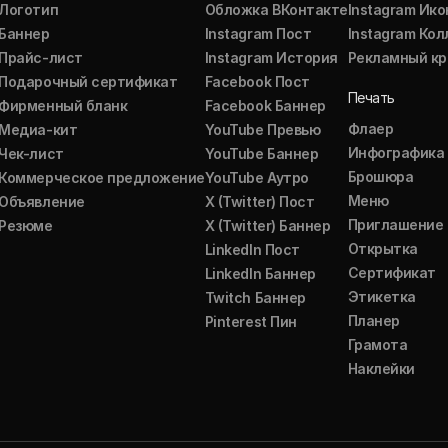
Логотип
Обложка ВКонтакте
Instagram Ико
Баннер
Instagram Пост
Instagram Ко
Прайс-лист
Instagram История
Рекламный кр
Подарочный сертификат
Facebook Пост
Печать
Фирменный бланк
Facebook Баннер
Флаер
Медиа-кит
YouTube Превью
Инфографика
Чек-лист
YouTube Баннер
Брошюра
Коммерческое предложение
YouTube Аутро
Меню
Объявление
X (Twitter) Пост
Приглашение
Резюме
X (Twitter) Баннер
Открытка
LinkedIn Пост
Сертификат
LinkedIn Баннер
Этикетка
Twitch Баннер
Планер
Pinterest Пин
Грамота
Наклейки