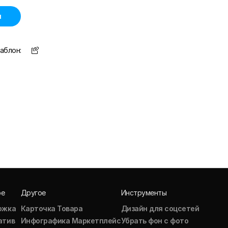
н
аблон:
ое
Другое
Инструменты
ожка
Карточка Товара
Дизайн для соцсетей
атив
Инфографика Маркетплейс
Убрать фон с фото