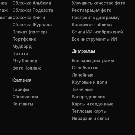
нка
Обложка Альбома
Улучшить качество фото
ллаж
Обложка Подкаста
Реставрация фото
еатив
Обложка Книги
Построить диаграмму
Обложка Журнала
Красивые таблицы
Плакат (постер)
Стили ИИ-изображений
Портфолио
Все инструменты ИИ
Мудборд
Диаграммы
Цитата
Все виды диаграмм
Etsy Баннер
Столбчатые
Фото Коллаж
Линейные
Компания
Круговые и доли
Тарифы
Точечные
Обновления
Распределения
Контакты
Карты и геоданные
Тепловые карты
Иерархии и связи