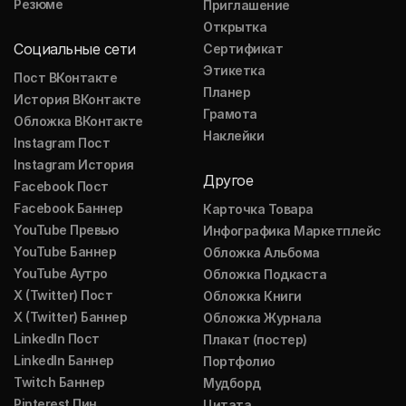
Резюме
Приглашение
Открытка
Социальные сети
Сертификат
Этикетка
Пост ВКонтакте
Планер
История ВКонтакте
Грамота
Обложка ВКонтакте
Наклейки
Instagram Пост
Instagram История
Другое
Facebook Пост
Facebook Баннер
Карточка Товара
YouTube Превью
Инфографика Маркетплейс
YouTube Баннер
Обложка Альбома
YouTube Аутро
Обложка Подкаста
X (Twitter) Пост
Обложка Книги
X (Twitter) Баннер
Обложка Журнала
LinkedIn Пост
Плакат (постер)
LinkedIn Баннер
Портфолио
Twitch Баннер
Мудборд
Pinterest Пин
Цитата