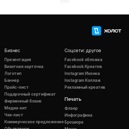
Бизнес
Соцсети: другое
Презентация
Facebook обложка
Визитная карточка
Facebook Креатив
Логотип
Instagram Иконка
Баннер
Instagram Коллаж
Прайс-лист
Рекламный креатив
Подарочный сертификат
Печать
Фирменный бланк
Медиа-кит
Флаер
Чек-лист
Инфографика
Коммерческое предложение
Брошюра
Объявление
Меню