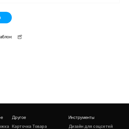
н
аблон:
ое
Другое
Инструменты
ожка
Карточка Товара
Дизайн для соцсетей