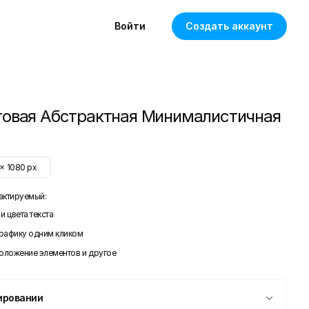
Войти
Создать аккаунт
овая Абстрактная Минималистичная
x
1080
px
актируемый:
и цвета текста
графику одним кликом
положение элементов и другое
ировании