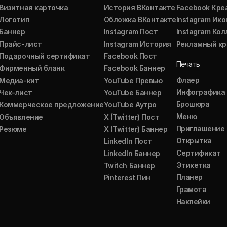
Визитная карточка
История ВКонтакте
Facebook Кре
Логотип
Обложка ВКонтакте
Instagram Ико
Баннер
Instagram Пост
Instagram Ко
Прайс-лист
Instagram История
Рекламный кр
Подарочный сертификат
Facebook Пост
Печать
Фирменный бланк
Facebook Баннер
Флаер
Медиа-кит
YouTube Превью
Инфографика
Чек-лист
YouTube Баннер
Брошюра
Коммерческое предложение
YouTube Аутро
Меню
Объявление
X (Twitter) Пост
Приглашение
Резюме
X (Twitter) Баннер
Открытка
LinkedIn Пост
Сертификат
LinkedIn Баннер
Этикетка
Twitch Баннер
Планер
Pinterest Пин
Грамота
Наклейки