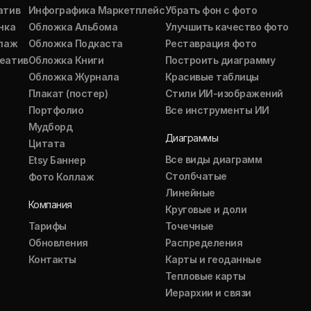
атив
Инфографика Маркетплейс
Убрать фон с фото
нка
Обложка Альбома
Улучшить качество фото
ллаж
Обложка Подкаста
Реставрация фото
еатив
Обложка Книги
Построить диаграмму
Обложка Журнала
Красивые таблицы
Плакат (постер)
Стили ИИ-изображений
Портфолио
Все инструменты ИИ
Мудборд
Диаграммы
Цитата
Все виды диаграмм
Etsy Баннер
Столбчатые
Фото Коллаж
Линейные
Компания
Круговые и доли
Тарифы
Точечные
Обновления
Распределения
Контакты
Карты и геоданные
Тепловые карты
Иерархии и связи