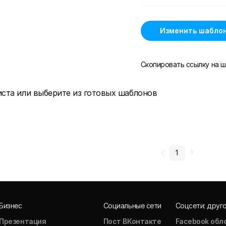
Изменить шабло
Скопировать ссылку на ш
иста или выберите из готовых шаблонов
1
Бизнес
Социальные сети
Соцсети: друг
Презентация
Пост ВКонтакте
Facebook обл