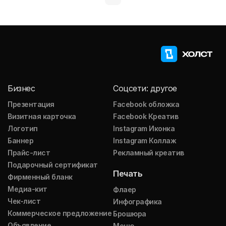
Бизнес
Соцсети: другое
Презентация
Facebook обложка
Визитная карточка
Facebook Креатив
Логотип
Instagram Иконка
Баннер
Instagram Коллаж
Прайс-лист
Рекламный креатив
Подарочный сертификат
Печать
Фирменный бланк
Медиа-кит
Флаер
Чек-лист
Инфографика
Коммерческое предложение
Брошюра
Объявление
Меню