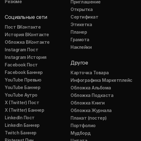
Резюме
Приглашение
Открытка
Социальные сети
Сертификат
Этикетка
Пост ВКонтакте
Планер
История ВКонтакте
Грамота
Обложка ВКонтакте
Наклейки
Instagram Пост
Instagram История
Другое
Facebook Пост
Facebook Баннер
Карточка Товара
YouTube Превью
Инфографика Маркетплейс
YouTube Баннер
Обложка Альбома
YouTube Аутро
Обложка Подкаста
X (Twitter) Пост
Обложка Книги
X (Twitter) Баннер
Обложка Журнала
LinkedIn Пост
Плакат (постер)
LinkedIn Баннер
Портфолио
Twitch Баннер
Мудборд
Pinterest Пин
Цитата