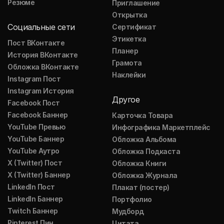
Резюме
Приглашение
Открытка
Социальные сети
Сертификат
Этикетка
Пост ВКонтакте
Планер
История ВКонтакте
Грамота
Обложка ВКонтакте
Наклейки
Instagram Пост
Instagram История
Другое
Facebook Пост
Facebook Баннер
Карточка Товара
YouTube Превью
Инфографика Маркетплейс
YouTube Баннер
Обложка Альбома
YouTube Аутро
Обложка Подкаста
X (Twitter) Пост
Обложка Книги
X (Twitter) Баннер
Обложка Журнала
LinkedIn Пост
Плакат (постер)
LinkedIn Баннер
Портфолио
Twitch Баннер
Мудборд
Pinterest Пин
Цитата