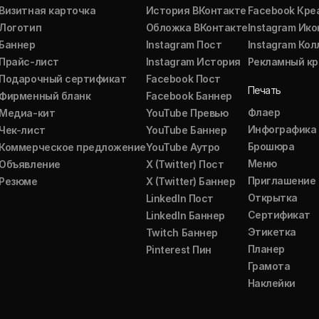
Визитная карточка
История ВКонтакте
Facebook Кре
Логотип
Обложка ВКонтакте
Instagram Ико
Баннер
Instagram Пост
Instagram Ко
Прайс-лист
Instagram История
Рекламный кр
Подарочный сертификат
Facebook Пост
Печать
Фирменный бланк
Facebook Баннер
Флаер
Медиа-кит
YouTube Превью
Инфографика
Чек-лист
YouTube Баннер
Брошюра
Коммерческое предложение
YouTube Аутро
Меню
Объявление
X (Twitter) Пост
Приглашение
Резюме
X (Twitter) Баннер
Открытка
LinkedIn Пост
Сертификат
LinkedIn Баннер
Этикетка
Twitch Баннер
Планер
Pinterest Пин
Грамота
Наклейки