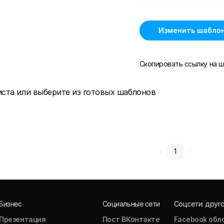
Изменить шабло
Скопировать ссылку на ш
иста или выберите из готовых шаблонов
1
Бизнес
Социальные сети
Соцсети: друг
Презентация
Пост ВКонтакте
Facebook обл