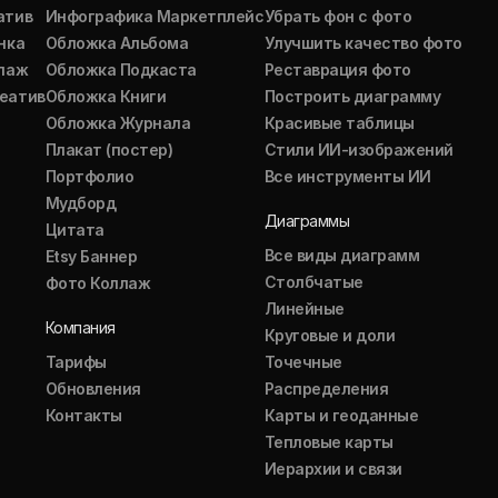
атив
Инфографика Маркетплейс
Убрать фон с фото
нка
Обложка Альбома
Улучшить качество фото
ллаж
Обложка Подкаста
Реставрация фото
еатив
Обложка Книги
Построить диаграмму
Обложка Журнала
Красивые таблицы
Плакат (постер)
Стили ИИ-изображений
Портфолио
Все инструменты ИИ
Мудборд
Диаграммы
Цитата
Все виды диаграмм
Etsy Баннер
Столбчатые
Фото Коллаж
Линейные
Компания
Круговые и доли
Тарифы
Точечные
Обновления
Распределения
Контакты
Карты и геоданные
Тепловые карты
Иерархии и связи