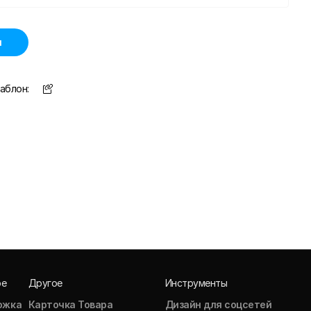
н
аблон:
ое
Другое
Инструменты
ожка
Карточка Товара
Дизайн для соцсетей