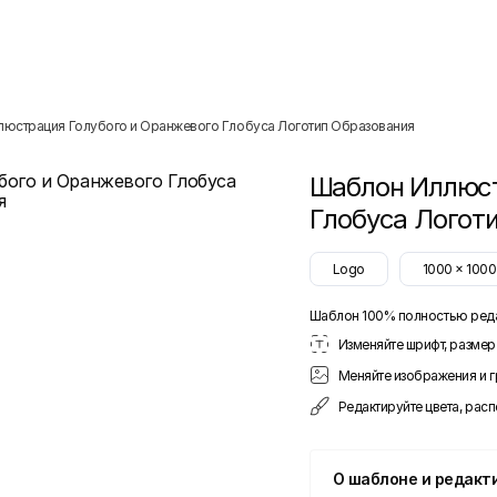
люстрация Голубого и Оранжевого Глобуса Логотип Образования
Шаблон
Иллюст
Глобуса Логот
Logo
1000
x
1000
Шаблон 100% полностью ред
Изменяйте шрифт, размер 
Меняйте изображения и 
Редактируйте цвета, рас
О шаблоне и редакт