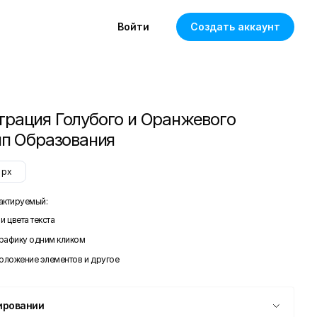
Войти
Создать аккаунт
рация Голубого и Оранжевого
ип Образования
px
актируемый:
и цвета текста
графику одним кликом
положение элементов и другое
ировании