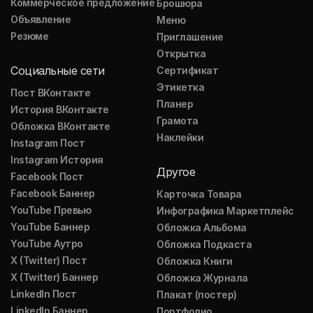
Коммерческое предложение
Брошюра
Объявление
Меню
Резюме
Приглашение
Открытка
Социальные сети
Сертификат
Этикетка
Пост ВКонтакте
Планер
История ВКонтакте
Грамота
Обложка ВКонтакте
Наклейки
Instagram Пост
Instagram История
Другое
Facebook Пост
Facebook Баннер
Карточка Товара
YouTube Превью
Инфографика Маркетплейс
YouTube Баннер
Обложка Альбома
YouTube Аутро
Обложка Подкаста
X (Twitter) Пост
Обложка Книги
X (Twitter) Баннер
Обложка Журнала
LinkedIn Пост
Плакат (постер)
LinkedIn Баннер
Портфолио