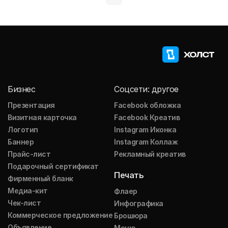
Бизнес
Соцсети: другое
Презентация
Facebook обложка
Визитная карточка
Facebook Креатив
Логотип
Instagram Иконка
Баннер
Instagram Коллаж
Прайс-лист
Рекламный креатив
Подарочный сертификат
Печать
Фирменный бланк
Медиа-кит
Флаер
Чек-лист
Инфографика
Коммерческое предложение
Брошюра
Объявление
Меню