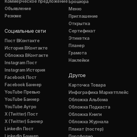
Коммерческое предложение
Брошюра
Объявление
Меню
Резюме
Приглашение
Открытка
Социальные сети
Сертификат
Этикетка
Пост ВКонтакте
Планер
История ВКонтакте
Грамота
Обложка ВКонтакте
Наклейки
Instagram Пост
Instagram История
Другое
Facebook Пост
Facebook Баннер
Карточка Товара
YouTube Превью
Инфографика Маркетплейс
YouTube Баннер
Обложка Альбома
YouTube Аутро
Обложка Подкаста
X (Twitter) Пост
Обложка Книги
X (Twitter) Баннер
Обложка Журнала
LinkedIn Пост
Плакат (постер)
LinkedIn Баннер
Портфолио