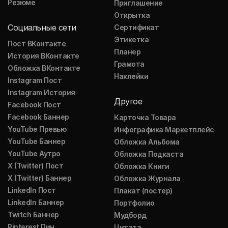
Резюме
Приглашение
Открытка
Социальные сети
Сертификат
Этикетка
Пост ВКонтакте
Планер
История ВКонтакте
Грамота
Обложка ВКонтакте
Наклейки
Instagram Пост
Instagram История
Другое
Facebook Пост
Facebook Баннер
Карточка Товара
YouTube Превью
Инфографика Маркетплейс
YouTube Баннер
Обложка Альбома
YouTube Аутро
Обложка Подкаста
X (Twitter) Пост
Обложка Книги
X (Twitter) Баннер
Обложка Журнала
LinkedIn Пост
Плакат (постер)
LinkedIn Баннер
Портфолио
Twitch Баннер
Мудборд
Pinterest Пин
Цитата